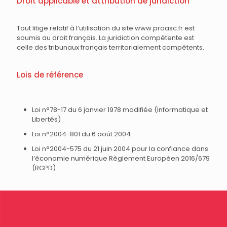
Droit applicable et attribution de juridiction
Tout litige relatif à l’utilisation du site www.proasc.fr est
soumis au droit français. La juridiction compétente est
celle des tribunaux français territorialement compétents.
Lois de référence
Loi n°78-17 du 6 janvier 1978 modifiée (Informatique et
Libertés)
Loi n°2004-801 du 6 août 2004
Loi n°2004-575 du 21 juin 2004 pour la confiance dans
l’économie numérique Règlement Européen 2016/679
(RGPD)